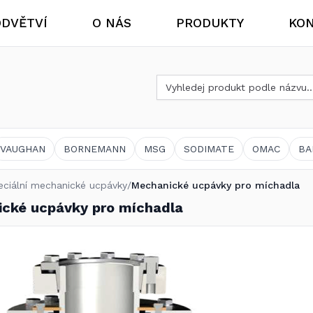
DVĚTVÍ
O NÁS
PRODUKTY
KON
Vyhledat produkt
Aktuality
Chemický a ostatní průmysl
VAUGHAN
BORNEMANN
MSG
SODIMATE
OMAC
BA
eciální mechanické ucpávky
/
Mechanické ucpávky pro míchadla
cké ucpávky pro míchadla
Bioplynové stanice
Výměnný program čerpadel Vogelsang® VX