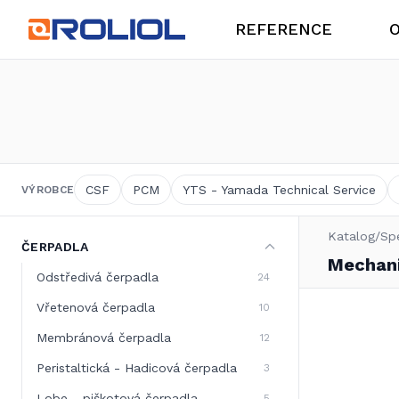
REFERENCE
O
O společnosti
Potravinářský průmysl
CSF
PCM
YTS - Yamada Technical Service
VÝROBCE
Katalog
/
Sp
ČERPADLA
Produkty
Mechani
Mechanické ucpávky
Odstředivá čerpadla
24
Vřetenová čerpadla
10
Membránová čerpadla
12
Peristaltická - Hadicová čerpadla
3
Lobe - piškotová čerpadla
5