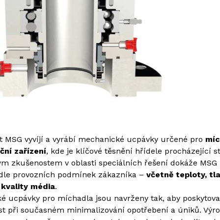
Repasovaná čerpadla s okamžitou dostupností
t MSG vyvíjí a vyrábí mechanické ucpávky určené pro
míc
ční zařízení
, kde je klíčové těsnění hřídele procházející 
ým zkušenostem v oblasti speciálních řešení dokáže MSG
dle provozních podmínek zákazníka –
včetně teploty, tla
 kvality média
.
é ucpávky pro míchadla jsou navrženy tak, aby poskytoval
ost při současném minimalizování opotřebení a úniků. Výr