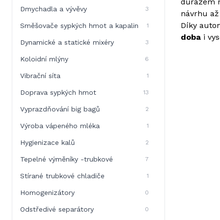
důrazem na
Dmychadla a vývěvy
3
návrhu až 
Díky autom
Směšovače sypkých hmot a kapalin
1
doba
i vy
Dynamické a statické mixéry
3
Koloidní mlýny
6
Vibrační síta
1
Doprava sypkých hmot
13
Vyprazdňování big bagů
2
Výroba vápeného mléka
1
Hygienizace kalů
2
Tepelné výměníky -trubkové
7
Stírané trubkové chladiče
1
Homogenizátory
0
Odstředivé separátory
0