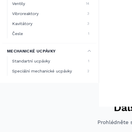
Ventily
14
Vibroreaktory
3
Kavitátory
3
Česle
1
MECHANICKÉ UCPÁVKY
Standartní ucpávky
1
Speciální mechanické ucpávky
2
Dal
Prohlédněte s