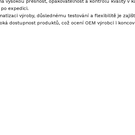
 vysokou přesnost, opakovatelnost a kontrolu kvality v k
po expedici.
atizaci výroby, důslednému testování a flexibilitě je zaji
soká dostupnost produktů, což ocení OEM výrobci i koncoví