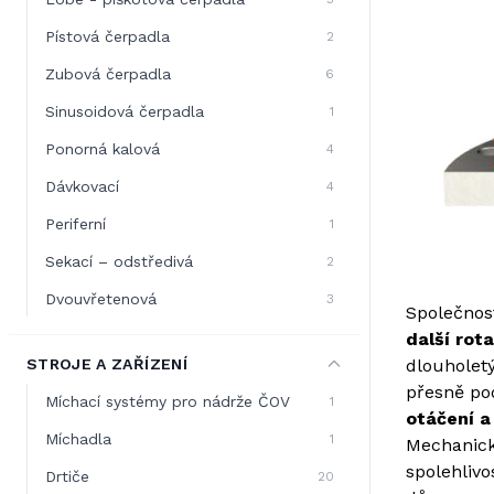
Pístová čerpadla
2
Zubová čerpadla
6
Sinusoidová čerpadla
1
Ponorná kalová
4
Dávkovací
4
Periferní
1
Sekací – odstředivá
2
Dvouvřetenová
3
Společnos
další rota
STROJE A ZAŘÍZENÍ
dlouholet
přesně po
Míchací systémy pro nádrže ČOV
1
otáčení a
Míchadla
1
Mechanick
spolehliv
Drtiče
20