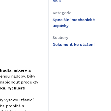
MSG
Kategorie
Speciální mechanické
ucpávky
Soubory
Dokument ke stažení
hadla, mixéry a
stěnou nádoby. Díky
 nabídnout produkty
ku, rychlosti
y vysokou těsnicí
oba probíhá s