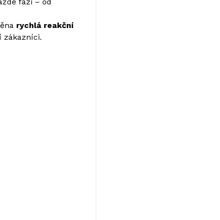
aždé fázi – od
štěna
rychlá reakční
 zákazníci.