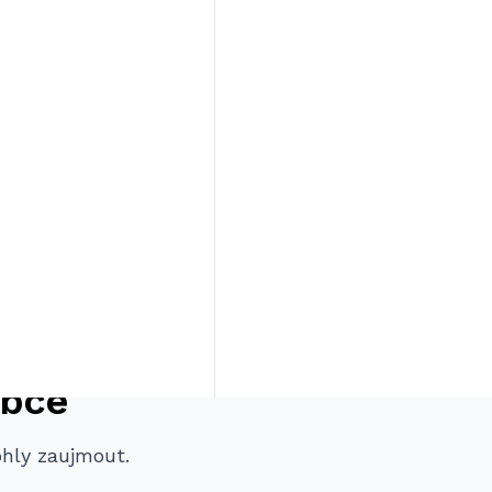
obce
ohly zaujmout.