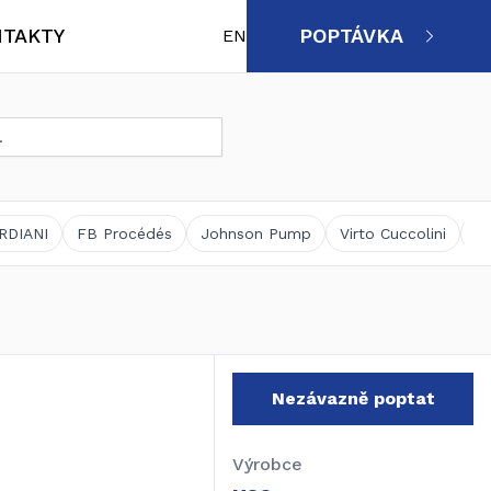
TAKTY
POPTÁVKA
EN
Životní prostředí, čistírenství,
Výrobci
vodárenství
RDIANI
FB Procédés
Johnson Pump
Virto Cuccolini
M
Servis – Náhradní díly
Nezávazně poptat
Výrobce