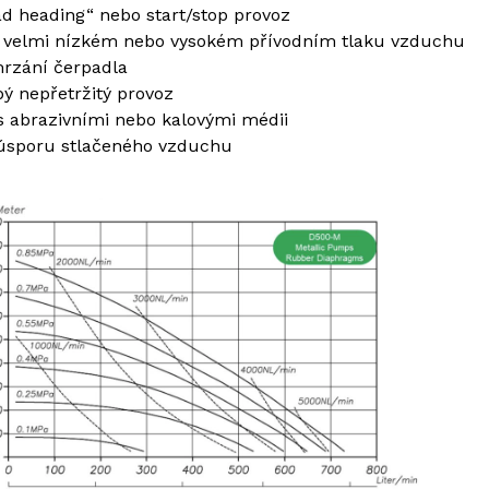
ad heading“ nebo start/stop provoz
i velmi nízkém nebo vysokém přívodním tlaku vzduchu
mrzání čerpadla
ý nepřetržitý provoz
s abrazivními nebo kalovými médii
úsporu stlačeného vzduchu