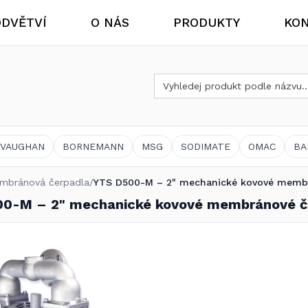
DVĚTVÍ
O NÁS
PRODUKTY
KON
Vyhledat produkt
Aktuality
Chemický a ostatní průmysl
VAUGHAN
BORNEMANN
MSG
SODIMATE
OMAC
BA
mbránová čerpadla
/
YTS D500-M – 2" mechanické kovové membrá
0-M – 2" mechanické kovové membránové čer
Bioplynové stanice
Výměnný program čerpadel Vogelsang® VX