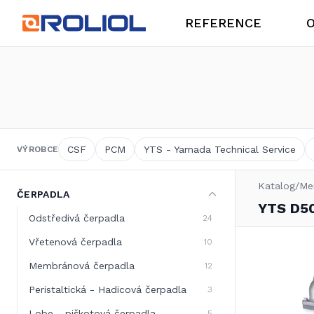
REFERENCE
O
O společnosti
Potravinářský průmysl
CSF
PCM
YTS - Yamada Technical Service
VÝROBCE
Katalog
/
Me
ČERPADLA
Produkty
YTS D50
Mechanické ucpávky
Odstředivá čerpadla
24
Vřetenová čerpadla
10
Membránová čerpadla
12
Peristaltická - Hadicová čerpadla
3
Lobe - piškotová čerpadla
5