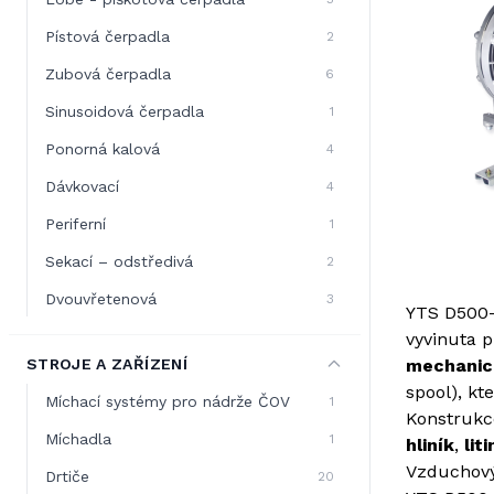
Pístová čerpadla
2
Zubová čerpadla
6
Sinusoidová čerpadla
1
Ponorná kalová
4
Dávkovací
4
Periferní
1
Sekací – odstředivá
2
Dvouvřetenová
3
YTS D500-
vyvinuta p
STROJE A ZAŘÍZENÍ
mechanic
spool), kt
Míchací systémy pro nádrže ČOV
1
Konstrukc
Míchadla
1
hliník
,
lit
Vzduchový
Drtiče
20