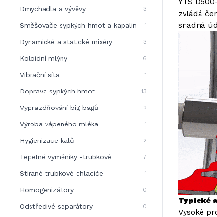
YTS D500-
Dmychadla a vývěvy
3
zvládá čer
snadná úd
Směšovače sypkých hmot a kapalin
1
Dynamické a statické mixéry
3
Koloidní mlýny
6
Vibrační síta
1
Doprava sypkých hmot
13
Vyprazdňování big bagů
2
Výroba vápeného mléka
1
Hygienizace kalů
2
Tepelné výměníky -trubkové
7
Stírané trubkové chladiče
1
Homogenizátory
0
Typické a
Odstředivé separátory
0
Vysoké pro