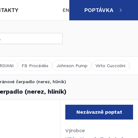
TAKTY
POPTÁVKA
EN
Životní prostředí, čistírenství,
Výrobci
vodárenství
RDIANI
FB Procédés
Johnson Pump
Virto Cuccolini
M
nové čerpadlo (nerez, hliník)
padlo (nerez, hliník)
Servis – Náhradní díly
Nezávazně poptat
Výrobce