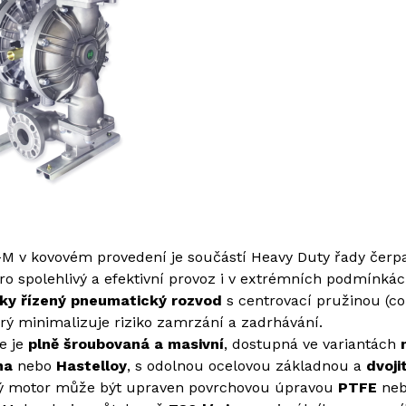
Repasovaná čerpadla s okamžitou dostupností
M v kovovém provedení je součástí Heavy Duty řady čerpa
ro spolehlivý a efektivní provoz i v extrémních podmínká
ky řízený pneumatický rozvod
s centrovací pružinou (coi
erý minimalizuje riziko zamrzání a zadrhávání.
e je
plně šroubovaná a masivní
, dostupná ve variantách
ina
nebo
Hastelloy
, s odolnou ocelovou základnou a
dvoji
 motor může být upraven povrchovou úpravou
PTFE
ne