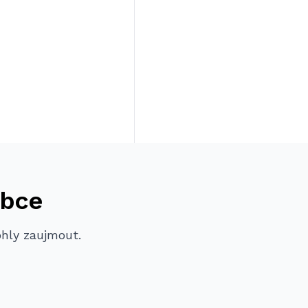
obce
ohly zaujmout.