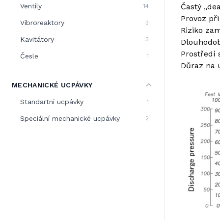
Ventily
Častý „de
14
Provoz př
Vibroreaktory
3
Riziko za
Kavitátory
3
Dlouhodob
Prostředí 
Česle
1
Důraz na 
MECHANICKÉ UCPÁVKY
Standartní ucpávky
1
Speciální mechanické ucpávky
2