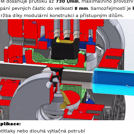
M dosahuje průtoku až
730 l/min
, maximálního provozní
pání pevných částic do velikosti
8 mm
. Samozřejmostí je
ržba díky modulární konstrukci a přístupným dílům.
plikace:
titlaky nebo dlouhá výtlačná potrubí