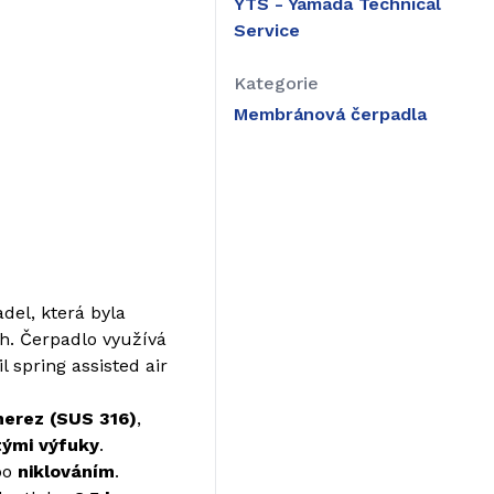
YTS - Yamada Technical
Service
Kategorie
Membránová čerpadla
del, která byla
ch. Čerpadlo využívá
l spring assisted air
nerez (SUS 316)
,
tými výfuky
.
bo
niklováním
.