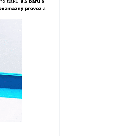
ho tlaku
8,5 baru
a
bezmazný provoz
a