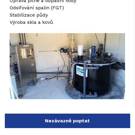
Úprava pitné a odpadní vody
Odsiřování spalin (FGT)
Stabilizace půdy
Výroba skla a kovů
Nezávazně poptat