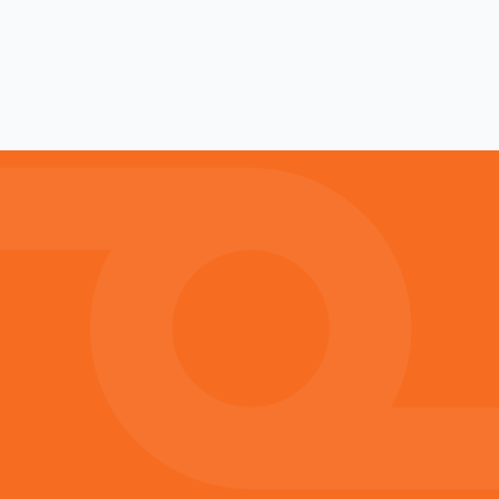
HYGIENIZACE KALŮ
Sodimate - Šnekový dopravník na kal