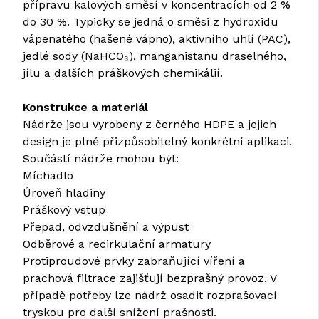
přípravu kalových směsí v koncentracích od 2 %
do 30 %. Typicky se jedná o směsi z hydroxidu
vápenatého (hašené vápno), aktivního uhlí (PAC),
jedlé sody (NaHCO₃), manganistanu draselného,
jílu a dalších práškových chemikálií.
Konstrukce a materiál
Nádrže jsou vyrobeny z černého HDPE a jejich
design je plně přizpůsobitelný konkrétní aplikaci.
Součástí nádrže mohou být:
Míchadlo
Úroveň hladiny
Práškový vstup
Přepad, odvzdušnění a výpust
Odběrové a recirkulační armatury
Protiproudové prvky zabraňující víření a
prachová filtrace zajišťují bezprašný provoz. V
případě potřeby lze nádrž osadit rozprašovací
tryskou pro další snížení prašnosti.