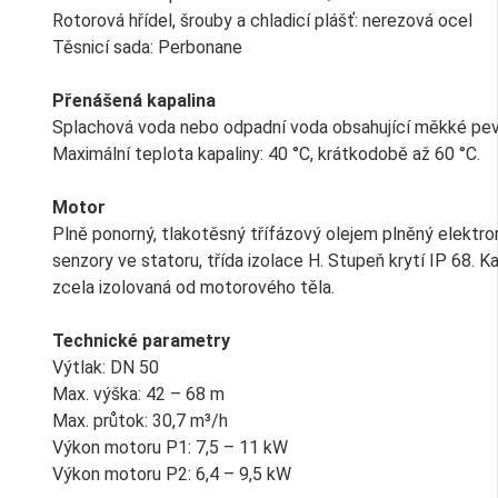
Rotorová hřídel, šrouby a chladicí plášť: nerezová ocel
Těsnicí sada: Perbonane
Přenášená kapalina
Splachová voda nebo odpadní voda obsahující měkké pev
Maximální teplota kapaliny: 40 °C, krátkodobě až 60 °C.
Motor
Plně ponorný, tlakotěsný třífázový olejem plněný elektr
senzory ve statoru, třída izolace H. Stupeň krytí IP 68. K
zcela izolovaná od motorového těla.
Technické parametry
Výtlak: DN 50
Max. výška: 42 – 68 m
Max. průtok: 30,7 m³/h
Výkon motoru P1: 7,5 – 11 kW
Výkon motoru P2: 6,4 – 9,5 kW