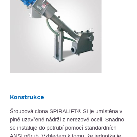
Konstrukce
Šroubová clona SPIRALIFT® SI je umístěna v
plně uzavřené nádrži z nerezové oceli.
Snadno
se instaluje do potrubí pomocí standardních
ANSI přírub.
Vzhledem k tomu, že jednotka je