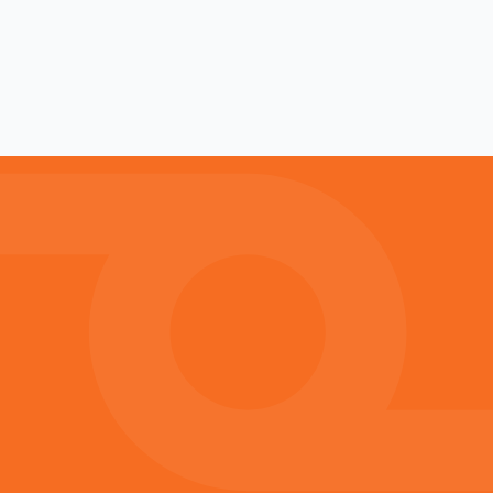
VŘETENOVÁ ČERPADLA
PCM EasyFeed – Vřetenové čerpadlo s
násypkou pro husté a viskózní produkty