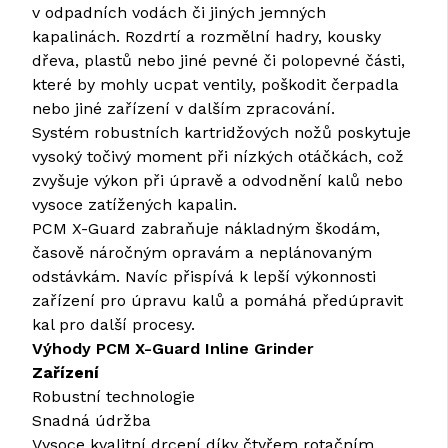
v odpadních vodách či jiných jemných
kapalinách. Rozdrtí a rozmělní hadry, kousky
dřeva, plastů nebo jiné pevné či polopevné části,
které by mohly ucpat ventily, poškodit čerpadla
nebo jiné zařízení v dalším zpracování.
Systém robustních kartridžových nožů poskytuje
vysoký točivý moment při nízkých otáčkách, což
zvyšuje výkon při úpravě a odvodnění kalů nebo
vysoce zatížených kapalin.
PCM X-Guard zabraňuje nákladným škodám,
časově náročným opravám a neplánovaným
odstávkám. Navíc přispívá k lepší výkonnosti
zařízení pro úpravu kalů a pomáhá předúpravit
kal pro další procesy.
Výhody PCM X-Guard Inline Grinder
Zařízení
Robustní technologie
Snadná údržba
Vysoce kvalitní drcení díky čtyřem rotačním