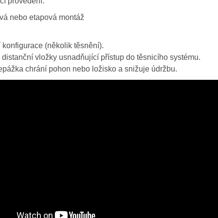
hčí provedení.
vá nebo etapová montáž
 konfigurace (několik těsnění).
distanční vložky usnadňující přístup do těsnicího systému.
epážka chrání pohon nebo ložisko a snižuje údržbu.