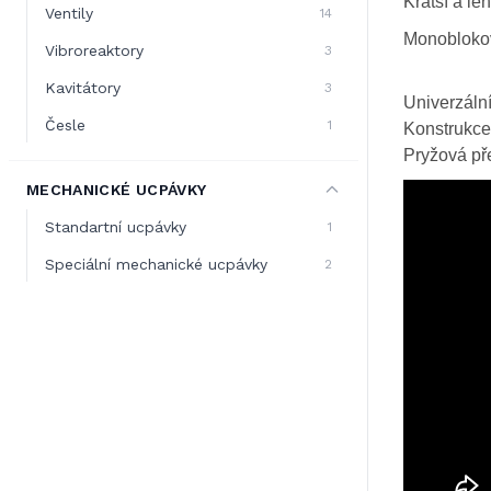
Kratší a le
Ventily
14
Monobloko
Vibroreaktory
3
Kavitátory
3
Univerzální
Česle
1
Konstrukce 
Pryžová př
MECHANICKÉ UCPÁVKY
Standartní ucpávky
1
Speciální mechanické ucpávky
2