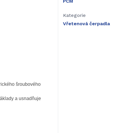
PCM
Kategorie
Vřetenová čerpadla
trického šroubového
náklady a usnadňuje