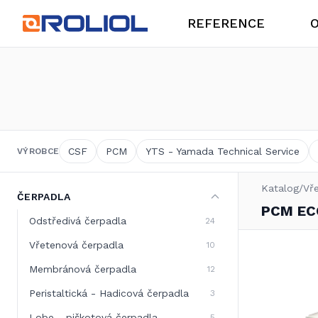
REFERENCE
O
O společnosti
Potravinářský průmysl
CSF
PCM
YTS - Yamada Technical Service
VÝROBCE
Katalog
/
Vř
ČERPADLA
Produkty
PCM EC
Mechanické ucpávky
Odstředivá čerpadla
24
Vřetenová čerpadla
10
Membránová čerpadla
12
Peristaltická - Hadicová čerpadla
3
Lobe - piškotová čerpadla
5