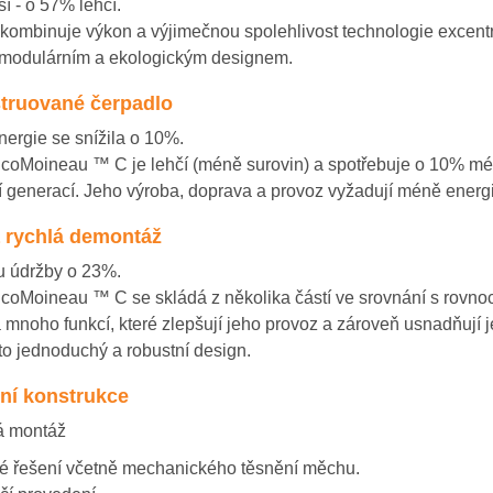
í - o 57% lehčí.
 kombinuje výkon a výjimečnou spolehlivost technologie excen
 modulárním a ekologickým designem.
truované čerpadlo
nergie se snížila o 10%.
coMoineau ™ C je lehčí (méně surovin) a spotřebuje o 10% mé
í generací.
Jeho výroba, doprava a provoz vyžadují méně energ
 rychlá demontáž
u údržby o 23%.
coMoineau ™ C se skládá z několika částí ve srovnání s rovn
 mnoho funkcí, které zlepšují jeho provoz a zároveň usnadňují j
to jednoduchý a robustní design.
lní konstrukce
á montáž
 řešení včetně mechanického těsnění měchu.