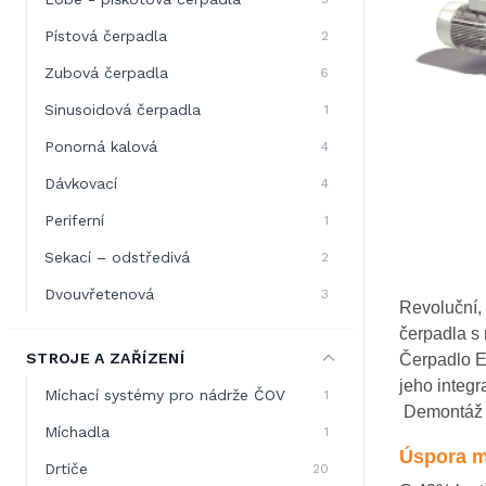
Pístová čerpadla
2
Zubová čerpadla
6
Sinusoidová čerpadla
1
Ponorná kalová
4
Dávkovací
4
Periferní
1
Sekací – odstředivá
2
Dvouvřetenová
3
Revoluční,
čerpadla s
STROJE A ZAŘÍZENÍ
Čerpadlo E
jeho integra
Míchací systémy pro nádrže ČOV
1
Demontáž t
Míchadla
1
Úspora m
Drtiče
20