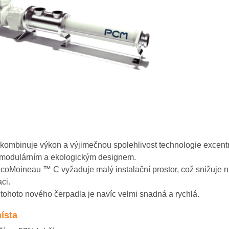
Repasovaná čerpadla s okamžitou dostupností
 kombinuje výkon a výjimečnou spolehlivost technologie excen
 modulárním a ekologickým designem.
coMoineau ™ C vyžaduje malý instalační prostor, což snižuje 
ci.
ohoto nového čerpadla je navíc velmi snadná a rychlá.
ísta