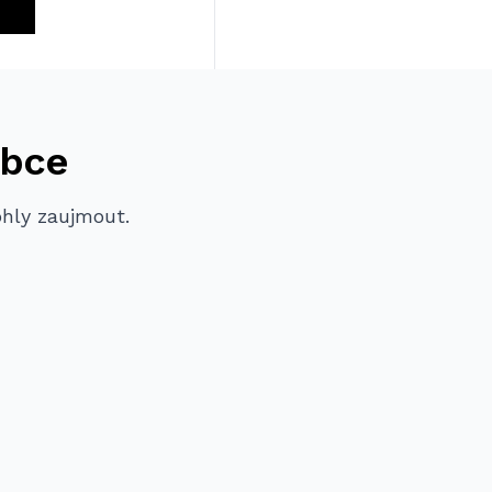
obce
ohly zaujmout.