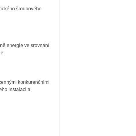
trického šroubového
ně energie ve srovnání
ie.
ocennými konkurenčními
eho instalaci a