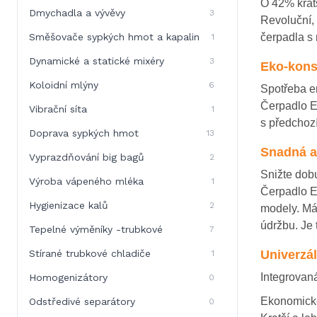
O 42% kratš
Dmychadla a vývěvy
3
Revoluční,
Směšovače sypkých hmot a kapalin
čerpadla s
1
Dynamické a statické mixéry
3
Eko-kons
Koloidní mlýny
6
Spotřeba e
Čerpadlo E
Vibrační síta
1
s předchoz
Doprava sypkých hmot
13
Snadná a
Vyprazdňování big bagů
2
Snižte dob
Výroba vápeného mléka
1
Čerpadlo E
Hygienizace kalů
2
modely.
Má
údržbu.
Je 
Tepelné výměníky -trubkové
7
Stírané trubkové chladiče
Univerzá
1
Integrovan
Homogenizátory
0
Ekonomické
Odstředivé separátory
0