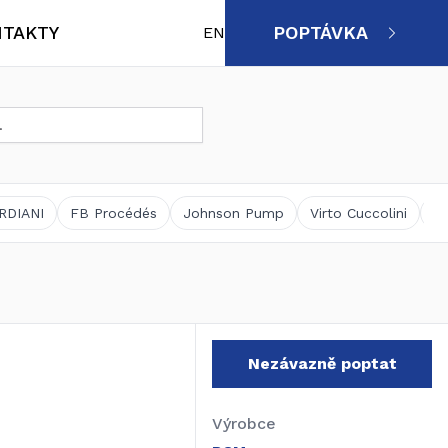
TAKTY
POPTÁVKA
EN
Životní prostředí, čistírenství,
Výrobci
vodárenství
RDIANI
FB Procédés
Johnson Pump
Virto Cuccolini
M
Servis – Náhradní díly
Nezávazně poptat
Výrobce