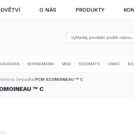
DVĚTVÍ
O NÁS
PRODUKTY
KON
Vyhledat produkt
Aktuality
Chemický a ostatní průmysl
VAUGHAN
BORNEMANN
MSG
SODIMATE
OMAC
BA
etenová čerpadla
/
PCM ECOMOINEAU ™ C
OMOINEAU ™ C
Bioplynové stanice
Výměnný program čerpadel Vogelsang® VX