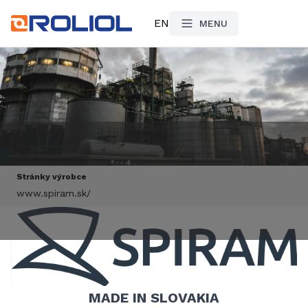
EN
MENU
Stránky výrobce
www.spiram.sk/
MADE IN SLOVAKIA