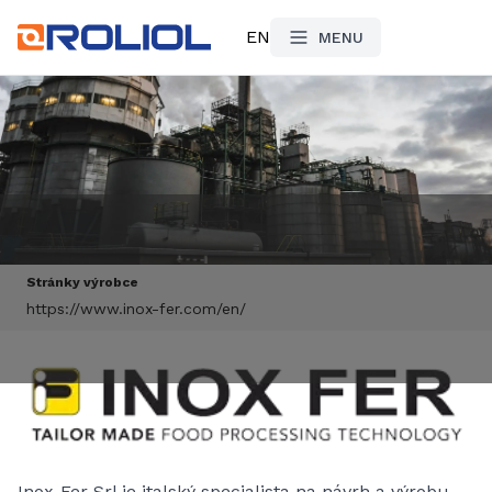
EN
MENU
Stránky výrobce
https://www.inox-fer.com/en/
Inox-Fer Srl je italský specialista na návrh a výrobu