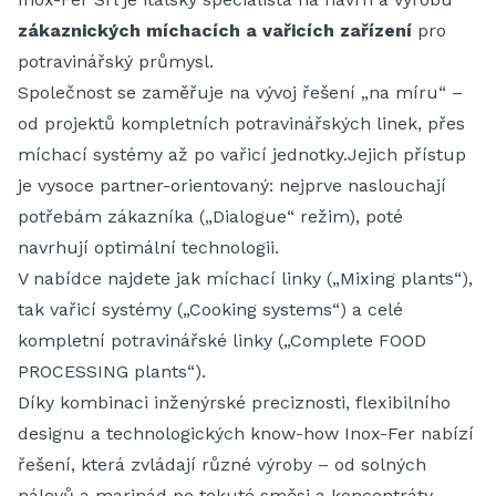
zákaznických míchacích a vařicích zařízení
pro
potravinářský průmysl.
Společnost se zaměřuje na vývoj řešení „na míru“ –
od projektů kompletních potravinářských linek, přes
míchací systémy až po vařicí jednotky.Jejich přístup
je vysoce partner-orientovaný: nejprve naslouchají
potřebám zákazníka („Dialogue“ režim), poté
navrhují optimální technologii.
V nabídce najdete jak míchací linky („Mixing plants“),
tak vařicí systémy („Cooking systems“) a celé
kompletní potravinářské linky („Complete FOOD
PROCESSING plants“).
Díky kombinaci inženýrské preciznosti, flexibilního
designu a technologických know-how Inox-Fer nabízí
řešení, která zvládají různé výroby – od solných
nálevů a marinád po tekuté směsi a koncentráty.