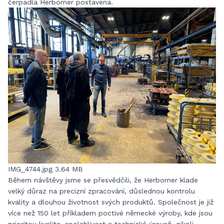
čerpadla Herborner postavena.
IMG_4744.jpg
3.64 MB
Během návštěvy jsme se přesvědčili, že Herborner klade
velký důraz na precizní zpracování, důslednou kontrolu
kvality a dlouhou životnost svých produktů. Společnost je již
více než 150 let příkladem poctivé německé výroby, kde jsou