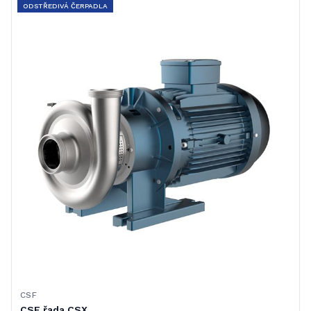
ODSTŘEDIVÁ ČERPADLA
CSF
CSF řada CSX